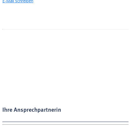
E-Mail schreiben
Adresse
Stiftung Leuchtfeuer
Martin-Luther-Straße 5b
97072 Würzburg
Unsere Öffnungszeiten:
Montag - Freitag:
9:00 - 16:00 Uhr
Wir freuen uns auf Ihre Kontaktaufnahme!
Ihre Ansprechpartnerin