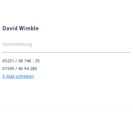
David Wimble
Standortleitung
05251 / 38 746 - 35
01590 / 40 94 280
E-Mail schreiben
Adresse
Stiftung Leuchtfeuer
Johannistorwall 60
49074 Osnabrück