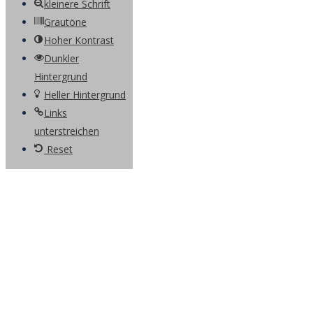
kleinere Schrift
Grautöne
Hoher Kontrast
Dunkler
Hintergrund
Heller Hintergrund
Links
unterstreichen
Reset