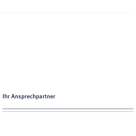
Stiftung Leuchtfeuer
Johannistorwall 60
49074 Osnabrück
Unsere Öffnungszeiten:
Montag - Freitag:
9:00 - 16:00 Uhr
Wir freuen uns auf Ihre Kontaktaufnahme!
Ihr Ansprechpartner