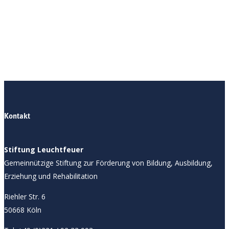
Unsere Öffnungszeiten:
Montag - Freitag:
9:00 - 16:00 Uhr
Wir freuen uns auf Ihre Kontaktaufnahme!
Kontakt
Stiftung Leuchtfeuer
Gemeinnützige Stiftung zur Förderung von Bildung, Ausbildung,
Erziehung und Rehabilitation
Riehler Str. 6
50668 Köln