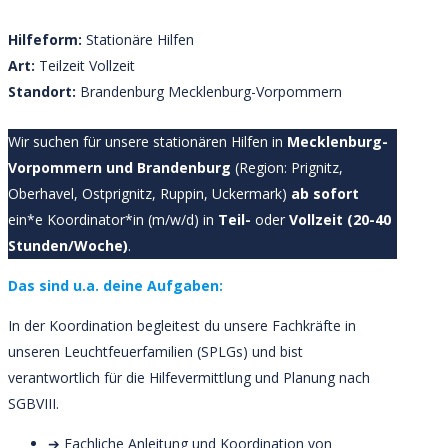
Hilfeform:
Stationäre Hilfen
Art:
Teilzeit
Vollzeit
Standort:
Brandenburg
Mecklenburg-Vorpommern
Wir suchen für unsere stationären Hilfen in
Mecklenburg-
Vorpommern und Brandenburg
(Region: Prignitz,
Oberhavel, Ostprignitz, Ruppin, Uckermark)
ab sofort
ein*e Koordinator*in (m/w/d) in
Teil-
oder
Vollzeit (20-40
Stunden/Woche)
.
Das sind u.a. deine Aufgaben:
In der Koordination begleitest du unsere Fachkräfte in
unseren Leuchtfeuerfamilien (SPLGs) und bist
verantwortlich für die Hilfevermittlung und Planung nach
SGBVIII.
➔ Fachliche Anleitung und Koordination von