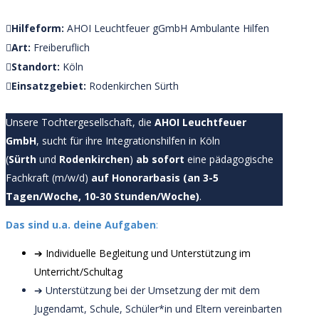
Hilfeform:
AHOI Leuchtfeuer gGmbH
Ambulante Hilfen
Art:
Freiberuflich
Standort:
Köln
Einsatzgebiet:
Rodenkirchen
Sürth
Unsere Tochtergesellschaft, die
AHOI Leuchtfeuer
GmbH
, sucht für ihre Integrationshilfen in Köln
(
Sürth
und
Rodenkirchen
)
ab sofort
eine pädagogische
Fachkraft (m/w/d)
auf Honorarbasis (an 3-5
Tagen/Woche, 10-30 Stunden/Woche)
.
Das sind u.a. deine Aufgaben
:
➔ Individuelle Begleitung und Unterstützung im
Unterricht/Schultag
➔ Unterstützung bei der Umsetzung der mit dem
Jugendamt, Schule, Schüler*in und Eltern vereinbarten