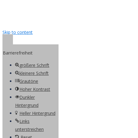
Skip to content
Open toolbar
Barrierefreiheit
größere Schrift
kleinere Schrift
Grautöne
Hoher Kontrast
Dunkler
Hintergrund
Heller Hintergrund
Links
unterstreichen
Reset