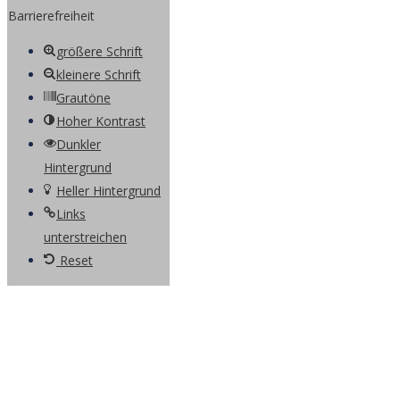
Barrierefreiheit
größere Schrift
kleinere Schrift
Grautöne
Hoher Kontrast
Dunkler
Hintergrund
Heller Hintergrund
Links
unterstreichen
Reset